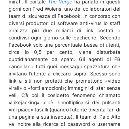
mirati. Il portale
The Verge
ha parlato in questi
giorni con Fred Wolens, uno dei collaboratori del
team di sicurezza di Facebook: in concorso con
diversi produttori di software anti-virus lo staff
analizza più due miliardi di link postati o
condivisi ogni giorno sulle bacheche. Secondo
Facebook solo una percentuale bassa di utenti,
circa lo 0,5 per cento, viene disturbata
quotidianamente da spam. Gli agenti di FB
cancellano tutti quei messaggi spazzatura che
invitano l’utente a cliccarci sopra. Spesso sono
link a siti non protetti che promettono «video
virali» o «forti emozioni»; immagini di star senza
veli. C’è poi il cosidetto fenomeno chiamato
«Likejacking», cioè il moltiplicarsi dei pulsanti
«mi piace» fasulli (quando l’utente diventa fan di
una pagina a sua insaputa). Il team di Palo Alto
va inoltre alla ricerca di password o username