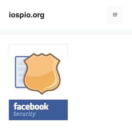
Vai
al
iospio.org
Menu
contenuto