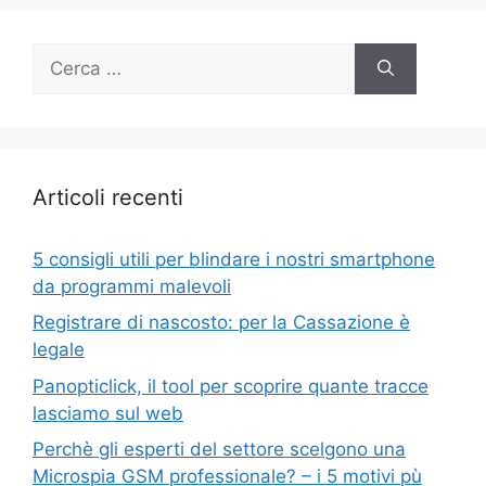
Ricerca
per:
Articoli recenti
5 consigli utili per blindare i nostri smartphone
da programmi malevoli
Registrare di nascosto: per la Cassazione è
legale
Panopticlick, il tool per scoprire quante tracce
lasciamo sul web
Perchè gli esperti del settore scelgono una
Microspia GSM professionale? – i 5 motivi pù